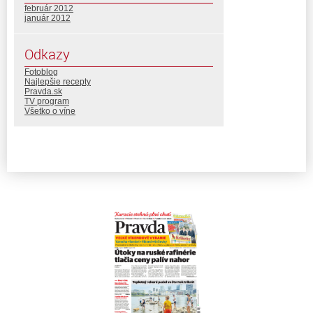
február 2012
január 2012
Odkazy
Fotoblog
Najlepšie recepty
Pravda.sk
TV program
Všetko o víne