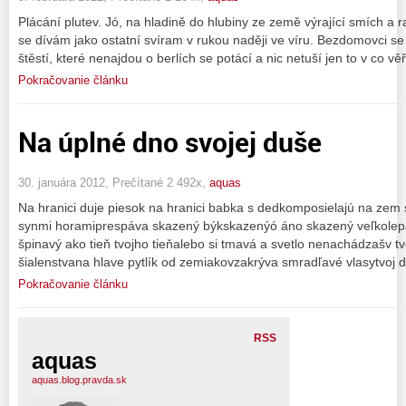
Plácání plutev. Jó, na hladině do hlubiny ze země výrající smích a
se dívám jako ostatní svíram v rukou naději ve víru. Bezdomovci se 
štěstí, které nenajdou o berlích se potácí a nic netuší jen to v co věří
Pokračovanie článku
Na úplné dno svojej duše
30. januára 2012, Prečítané 2 492x,
aquas
Na hranici duje piesok na hranici babka s dedkomposielajú na zem 
synmi horamiprespáva skazený býkskazenýó áno skazený veľkolepá
špinavý ako tieň tvojho tieňalebo si tmavá a svetlo nenachádzašv tv
šialenstvana hlave pytlík od zemiakovzakrýva smradľavé vlasytvoj d
Pokračovanie článku
RSS
aquas
aquas.blog.pravda.sk